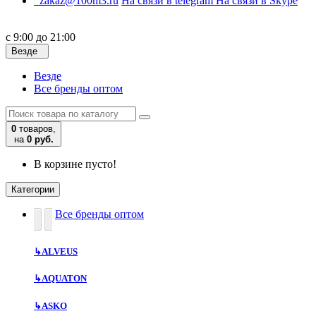
zakaz@100m3.ru
На связи в telegram
На связи в Skype
с 9:00 до 21:00
Везде
Везде
Все бренды оптом
0
товаров,
на
0 руб.
В корзине пусто!
Категории
Все бренды оптом
↳
ALVEUS
↳
AQUATON
↳
ASKO