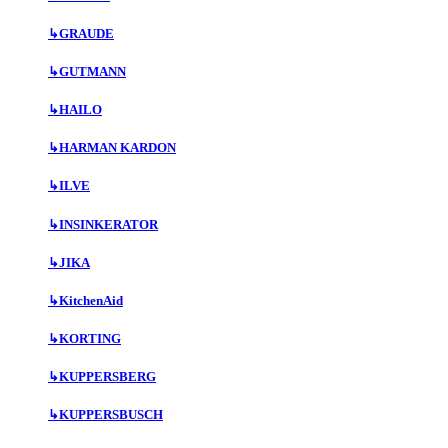
↳
GRAUDE
↳
GUTMANN
↳
HAILO
↳
HARMAN KARDON
↳
ILVE
↳
INSINKERATOR
↳
JIKA
↳
KitchenAid
↳
KORTING
↳
KUPPERSBERG
↳
KUPPERSBUSCH