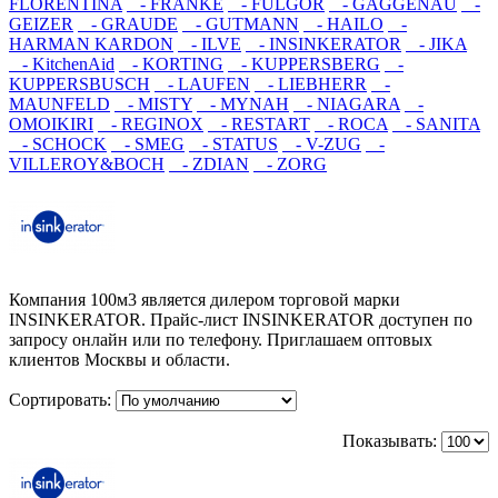
FLORENTINA
- FRANKE
- FULGOR
- GAGGENAU
-
GEIZER
- GRAUDE
- GUTMANN
- HAILO
-
HARMAN KARDON
- ILVE
- INSINKERATOR
- JIKA
- KitchenAid
- KORTING
- KUPPERSBERG
-
KUPPERSBUSCH
- LAUFEN
- LIEBHERR
-
MAUNFELD
- MISTY
- MYNAH
- NIAGARA
-
OMOIKIRI
- REGINOX
- RESTART
- ROCA
- SANITA
- SCHOCK
- SMEG
- STATUS
- V-ZUG
-
VILLEROY&BOCH
- ZDIAN
- ZORG
Компания 100м3 является дилером торговой марки
INSINKERATOR. Прайс-лист INSINKERATOR доступен по
запросу онлайн или по телефону. Приглашаем оптовых
клиентов Москвы и области.
Сортировать:
Показывать: