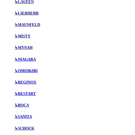
↳
LAUFEN
↳
LIEBHERR
↳
MAUNFELD
↳
MISTY
↳
MYNAH
↳
NIAGARA
↳
OMOIKIRI
↳
REGINOX
↳
RESTART
↳
ROCA
↳
SANITA
↳
SCHOCK