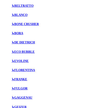
↳
BELTRATTO
↳
BLANCO
↳
BONE CRUSHER
↳
BORA
↳
DE DIETRICH
↳
ECO BUBBLE
↳
EVOLINE
↳
FLORENTINA
↳
FRANKE
↳
FULGOR
↳
GAGGENAU
↳
GEIZER