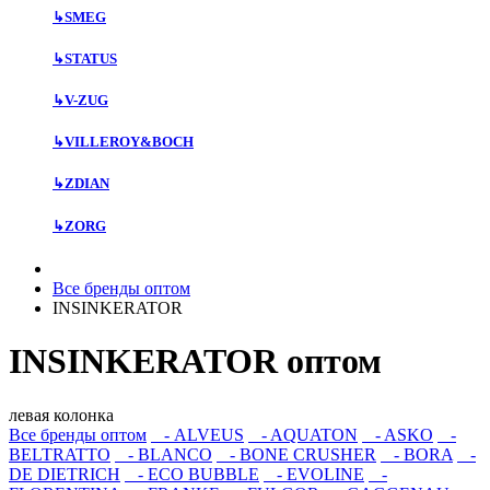
↳
SMEG
↳
STATUS
↳
V-ZUG
↳
VILLEROY&BOCH
↳
ZDIAN
↳
ZORG
Все бренды оптом
INSINKERATOR
INSINKERATOR оптом
левая колонка
Все бренды оптом
- ALVEUS
- AQUATON
- ASKO
-
BELTRATTO
- BLANCO
- BONE CRUSHER
- BORA
-
DE DIETRICH
- ECO BUBBLE
- EVOLINE
-