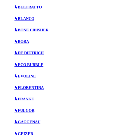
↳
BELTRATTO
↳
BLANCO
↳
BONE CRUSHER
↳
BORA
↳
DE DIETRICH
↳
ECO BUBBLE
↳
EVOLINE
↳
FLORENTINA
↳
FRANKE
↳
FULGOR
↳
GAGGENAU
↳
GEIZER