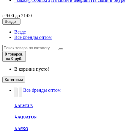
zakaz@100m3.ru
На связи в telegram
На связи в Skype
с 9:00 до 21:00
Везде
Везде
Все бренды оптом
0
товаров,
на
0 руб.
В корзине пусто!
Категории
Все бренды оптом
↳
ALVEUS
↳
AQUATON
↳
ASKO