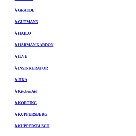
↳
GRAUDE
↳
GUTMANN
↳
HAILO
↳
HARMAN KARDON
↳
ILVE
↳
INSINKERATOR
↳
JIKA
↳
KitchenAid
↳
KORTING
↳
KUPPERSBERG
↳
KUPPERSBUSCH