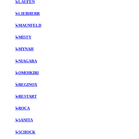
↳
LAUFEN
↳
LIEBHERR
↳
MAUNFELD
↳
MISTY
↳
MYNAH
↳
NIAGARA
↳
OMOIKIRI
↳
REGINOX
↳
RESTART
↳
ROCA
↳
SANITA
↳
SCHOCK