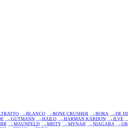
LTRATTO
- BLANCO
- BONE CRUSHER
- BORA
- DE D
DE
- GUTMANN
- HAILO
- HARMAN KARDON
- ILVE
-
ERR
- MAUNFELD
- MISTY
- MYNAH
- NIAGARA
- OM