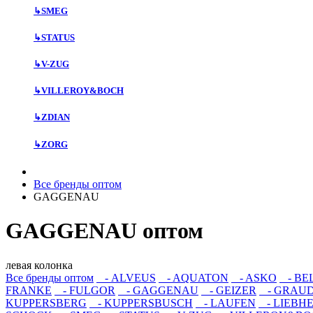
↳
SMEG
↳
STATUS
↳
V-ZUG
↳
VILLEROY&BOCH
↳
ZDIAN
↳
ZORG
Все бренды оптом
GAGGENAU
GAGGENAU оптом
левая колонка
Все бренды оптом
- ALVEUS
- AQUATON
- ASKO
- BE
FRANKE
- FULGOR
- GAGGENAU
- GEIZER
- GRAU
KUPPERSBERG
- KUPPERSBUSCH
- LAUFEN
- LIEBH