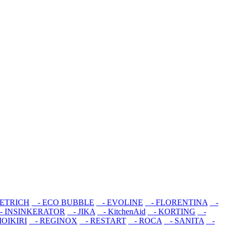
IETRICH
- ECO BUBBLE
- EVOLINE
- FLORENTINA
-
 INSINKERATOR
- JIKA
- KitchenAid
- KORTING
-
OIKIRI
- REGINOX
- RESTART
- ROCA
- SANITA
-